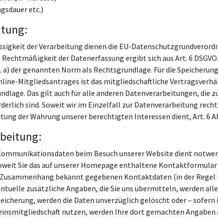
gsdauer etc.)
itung:
ssigkeit der Verarbeitung dienen die EU-Datenschutzgrundverord
ie Rechtmäßigkeit der Datenerfassung ergibt sich aus Art. 6 DSGV
. 1 a) der genannten Norm als Rechtsgrundlage. Für die Speicherun
e-Mitgliedsantrages ist das mitgliedschaftliche Vertragsverhäl
undlage. Das gilt auch für alle anderen Datenverarbeitungen, die
lich sind. Soweit wir im Einzelfall zur Datenverarbeitung rechtlich 
tung der Wahrung unserer berechtigten Interessen dient, Art. 6 Ab
beitung:
 Kommunikationsdaten beim Besuch unserer Website dient notwend
oweit Sie das auf unserer Homepage enthaltene Kontaktformular ve
sem Zusammenhang bekannt gegebenen Kontaktdaten (in der Regel n
tuelle zusätzliche Angaben, die Sie uns übermitteln, werden al
peicherung, werden die Daten unverzüglich gelöscht oder – sofern i
reinsmitgliedschaft nutzen, werden Ihre dort gemachten Angaben 