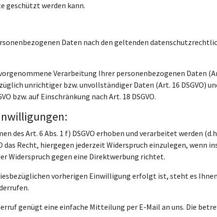
tte geschützt werden kann.
r personenbezogenen Daten nach den geltenden datenschutzrecht
s vorgenommene Verarbeitung Ihrer personenbezogenen Daten (Ar
üglich unrichtiger bzw. unvollständiger Daten (Art. 16 DSGVO) un
VO bzw. auf Einschränkung nach Art. 18 DSGVO.
inwilligungen:
des Art. 6 Abs. 1 f) DSGVO erhoben und verarbeitet werden (d.h.
O das Recht, hiergegen jederzeit Widerspruch einzulegen, wenn ins
der Widerspruch gegen eine Direktwerbung richtet.
sbezüglichen vorherigen Einwilligung erfolgt ist, steht es Ihnen j
derrufen.
derruf genügt eine einfache Mitteilung per E-Mail an uns. Die b