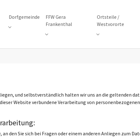
Dorfgemeinde
FFW Gera
Ortsteile /
Frankenthal
Westvororte
Submenu for "Dorfgemeinde"
 Gera-West e.V."
Submenu for "FFW Gera Frankenthal"
Submenu for "Ortste
liegen, und selbstverständlich halten wir uns an die geltenden 
 dieser Website verbundene Verarbeitung von personenbezogenen 
rarbeitung:
VO, an den Sie sich bei Fragen oder einem anderen Anliegen zum Da