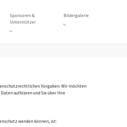
Sponsoren &
Bildergalerie
Unterstützer
Submenu for "Bildergalerie"
ile / Westvororte"
Submenu for "Sponsoren & Unterstützer"
datenschutzrechtlichen Vorgaben. Wir möchten
Daten aufklären und Sie über Ihre
tenschutz wenden können, ist: