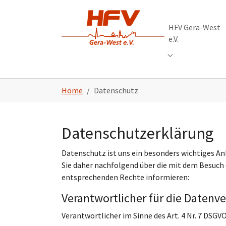
Skip to main navigation
Zum Hauptinhalt springen
Skip to page footer
HFV Gera-West
e.V.
Submenu for "HFV
Sie sind hier:
Home
Datenschutz
Datenschutzerklärung
Datenschutz ist uns ein besonders wichtiges An
Sie daher nachfolgend über die mit dem Besuch
entsprechenden Rechte informieren:
Verantwortlicher für die Datenve
Verantwortlicher im Sinne des Art. 4 Nr. 7 DSG