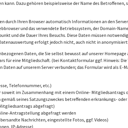
rden kann. Dazu gehören beispielsweise der Name des Betroffenen
nen durch Ihren Browser automatisch Informationen an den Server 
 Webbrowser und das verwendete Betriebssystem, der Domain-Name 
tpunkt und die Dauer Ihres Besuchs. Diese Daten müssen notwendi
Datenauswertung erfolgt jedoch nicht, auch nicht in anonymisiert
enbezogenen Daten, die Sie selbst bewusst auf unserer Homepage
s für eine Mitgliedschaft. (bei Kontaktformular ggf. Hinweis: Di
 Daten auf unserem Server verbunden; das Formular wird als E-M
sse, Telefonnummer, etc.)
r soweit im Zusammenhang mit einem Online- Mitgliedsantrags o
in gemäß seines Satzungszweckes betreffenden erkrankungs- oder
-Mitgliedsantrags abgefragt)
Online-Antragstellung abgefragt werden
übersandte Nachrichten, eingestellte Fotos, ggf. Videos)
nen, IP-Adresse)